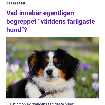
dessa raser.
Vad innebär egentligen
begreppet ”världens farligaste
hund”?
– Definition av ”världens farligaste hund”