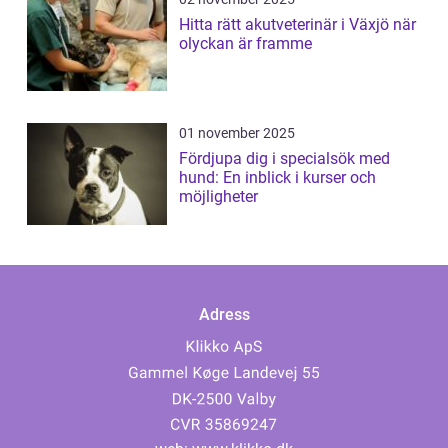
Hitta rätt akutveterinär i Växjö när
olyckan är framme
01 november 2025
Fördjupa dig i specialsök med
hund: En inblick i kurser och
möjligheter
Adress