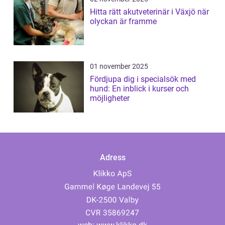
Hitta rätt akutveterinär i Växjö när
olyckan är framme
01 november 2025
Fördjupa dig i specialsök med
hund: En inblick i kurser och
möjligheter
Adress