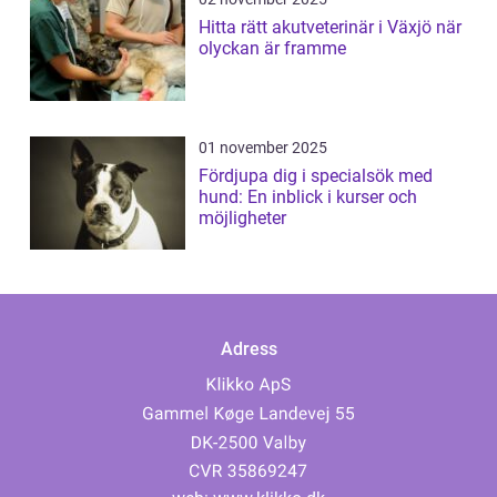
Hitta rätt akutveterinär i Växjö när
olyckan är framme
01 november 2025
Fördjupa dig i specialsök med
hund: En inblick i kurser och
möjligheter
Adress