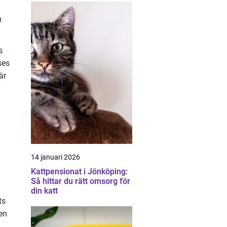
n
h
s
ses
är
14 januari 2026
Kattpensionat i Jönköping:
Så hittar du rätt omsorg för
din katt
ts
ten