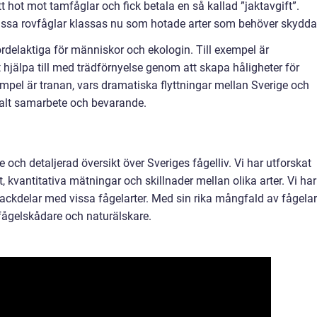
t hot mot tamfåglar och fick betala en så kallad ”jaktavgift”.
issa rovfåglar klassas nu som hotade arter som behöver skydda
fördelaktiga för människor och ekologin. Till exempel är
hjälpa till med trädförnyelse genom att skapa håligheter för
exempel är tranan, vars dramatiska flyttningar mellan Sverige och
balt samarbete och bevarande.
 och detaljerad översikt över Sveriges fågelliv. Vi har utforskat
t, kvantitativa mätningar och skillnader mellan olika arter. Vi har
nackdelar med vissa fågelarter. Med sin rika mångfald av fågelar
fågelskådare och naturälskare.