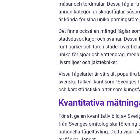
måsar och tordmular. Dessa fåglar tr
annan kategori är skogsfåglar, såsom 
är kända för sina unika parningsrörel
Det finns också en mängd fåglar som
stadsduvor, kajor och svanar. Dessa t
runt parker och torg i städer över h
unika för sjöar och vattendrag, meda
livsmiljöer och jakttekniker.
Vissa fågelarter är särskilt populära
svenska falken, känt som ”Sveriges f
och karaktäristiska arter som kungs
Kvantitativa mätning
För att ge en kvantitativ bild av Sveri
från Sveriges ornitologiska förening 
nationella fågeltävling. Detta visar 
av fåglar i landet.