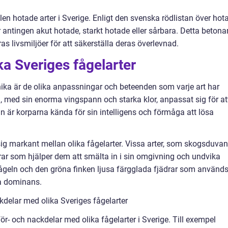
en hotade arter i Sverige. Enligt den svenska rödlistan över hot
r antingen akut hotade, starkt hotade eller sårbara. Detta betona
s livsmiljöer för att säkerställa deras överlevnad.
ka Sveriges fågelarter
ika är de olika anpassningar och beteenden som varje art har
n, med sin enorma vingspann och starka klor, anpassat sig för at
an är korparna kända för sin intelligens och förmåga att lösa
sig markant mellan olika fågelarter. Vissa arter, som skogsduvan
ar som hjälper dem att smälta in i sin omgivning och undvika
ågeln och den gröna finken ljusa färgglada fjädrar som använd
ra dominans.
delar med olika Sveriges fågelarter
ör- och nackdelar med olika fågelarter i Sverige. Till exempel