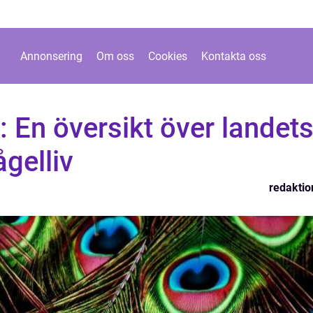
Annonsering
Om oss
Cookies
Kontakta oss
: En översikt över landet
gelliv
redaktio