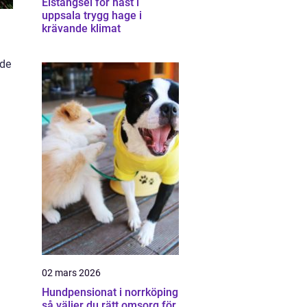
Elstängsel för häst i
uppsala trygg hage i
krävande klimat
nde
02 mars 2026
Hundpensionat i norrköping
så väljer du rätt omsorg för