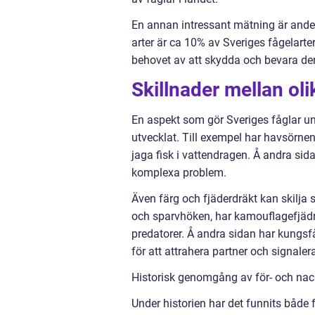
En annan intressant mätning är andel
arter är ca 10% av Sveriges fågelarte
behovet av att skydda och bevara dera
Skillnader mellan oli
En aspekt som gör Sveriges fåglar un
utvecklat. Till exempel har havsörne
jaga fisk i vattendragen. Å andra sid
komplexa problem.
Även färg och fjäderdräkt kan skilja 
och sparvhöken, har kamouflagefjädr
predatorer. Å andra sidan har kungsf
för att attrahera partner och signale
Historisk genomgång av för- och nack
Under historien har det funnits både f