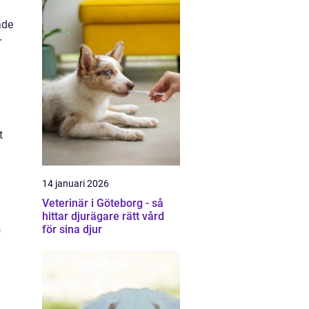
ade
r
t
14 januari 2026
Veterinär i Göteborg - så
hittar djurägare rätt vård
för sina djur
s