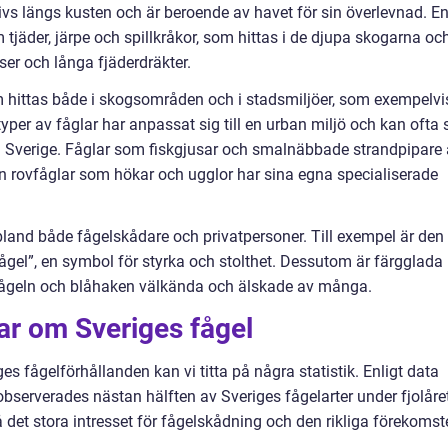
ivs längs kusten och är beroende av havet för sin överlevnad. E
tjäder, järpe och spillkråkor, som hittas i de djupa skogarna oc
ser och långa fjäderdräkter.
 hittas både i skogsområden och i stadsmiljöer, som exempelvi
yper av fåglar har anpassat sig till en urban miljö och kan ofta 
ela Sverige. Fåglar som fiskgjusar och smalnäbbade strandpipare 
n rovfåglar som hökar och ugglor har sina egna specialiserade
 bland både fågelskådare och privatpersoner. Till exempel är den
ågel”, en symbol för styrka och stolthet. Dessutom är färgglada
fågeln och blåhaken välkända och älskade av många.
ar om Sveriges fågel
ges fågelförhållanden kan vi titta på några statistik. Enligt data
observerades nästan hälften av Sveriges fågelarter under fjolåre
på det stora intresset för fågelskådning och den rikliga förekoms