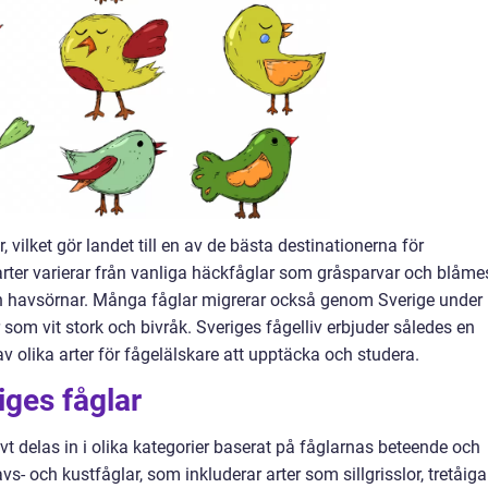
, vilket gör landet till en av de bästa destinationerna för
rter varierar från vanliga häckfåglar som gråsparvar och blåme
och havsörnar. Många fåglar migrerar också genom Sverige under
er som vit stork och bivråk. Sveriges fågelliv erbjuder således en
 olika arter för fågelälskare att upptäcka och studera.
iges fåglar
 delas in i olika kategorier baserat på fåglarnas beteende och
vs- och kustfåglar, som inkluderar arter som sillgrisslor, tretåiga