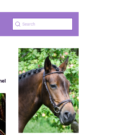
s
nel