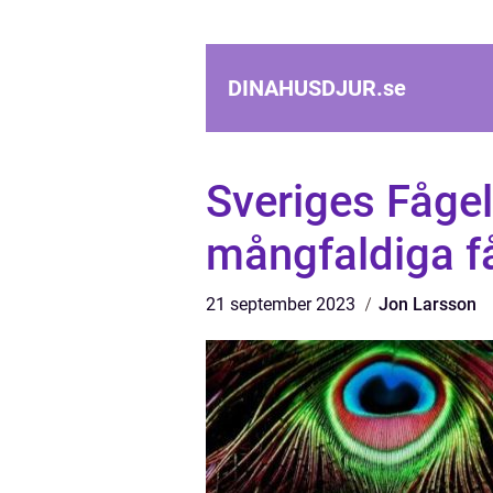
DINAHUSDJUR.
se
Sveriges Fågel
mångfaldiga få
21 september 2023
Jon Larsson