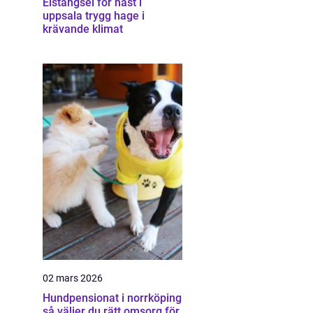
Elstängsel för häst i
uppsala trygg hage i
krävande klimat
02 mars 2026
Hundpensionat i norrköping
så väljer du rätt omsorg för