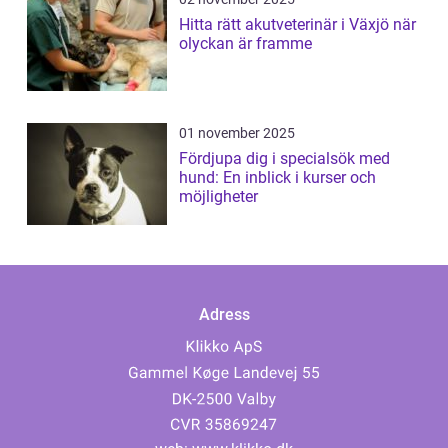
Hitta rätt akutveterinär i Växjö när
olyckan är framme
01 november 2025
Fördjupa dig i specialsök med
hund: En inblick i kurser och
möjligheter
Adress