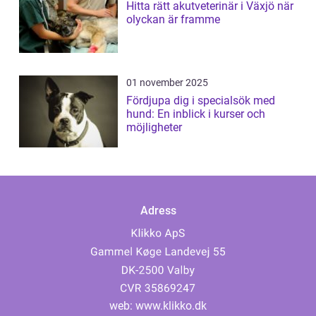
Hitta rätt akutveterinär i Växjö när
olyckan är framme
01 november 2025
Fördjupa dig i specialsök med
hund: En inblick i kurser och
möjligheter
Adress
web:
www.klikko.dk