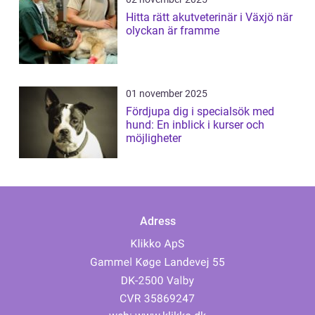
Hitta rätt akutveterinär i Växjö när
olyckan är framme
01 november 2025
Fördjupa dig i specialsök med
hund: En inblick i kurser och
möjligheter
Adress