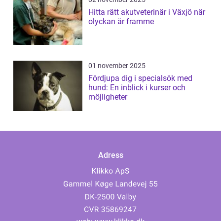
Hitta rätt akutveterinär i Växjö när
olyckan är framme
01 november 2025
Fördjupa dig i specialsök med
hund: En inblick i kurser och
möjligheter
Adress