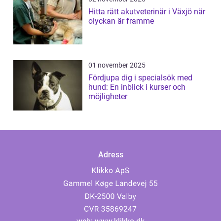
Hitta rätt akutveterinär i Växjö när
olyckan är framme
01 november 2025
Fördjupa dig i specialsök med
hund: En inblick i kurser och
möjligheter
Adress