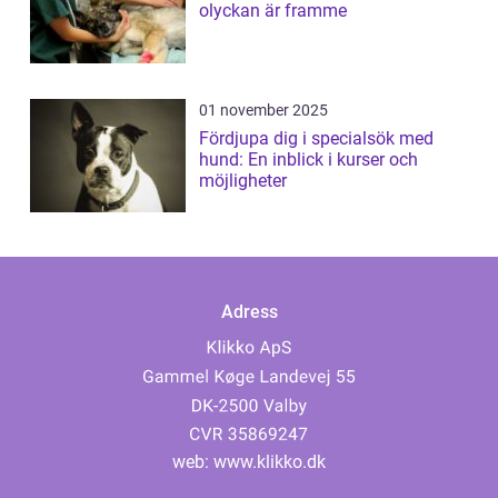
olyckan är framme
01 november 2025
Fördjupa dig i specialsök med
hund: En inblick i kurser och
möjligheter
Adress
web:
www.klikko.dk