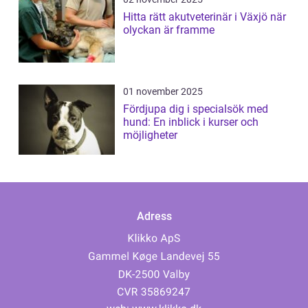
Hitta rätt akutveterinär i Växjö när
olyckan är framme
01 november 2025
Fördjupa dig i specialsök med
hund: En inblick i kurser och
möjligheter
Adress