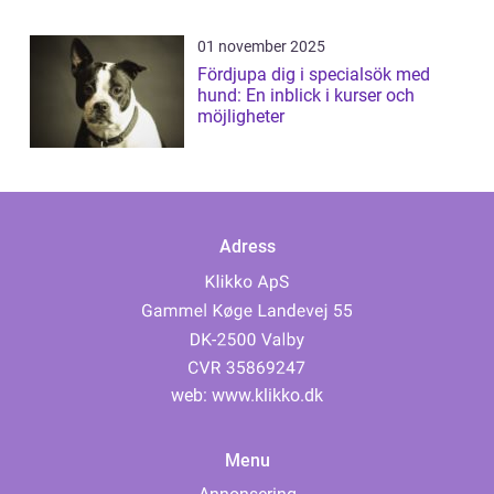
01 november 2025
Fördjupa dig i specialsök med
hund: En inblick i kurser och
möjligheter
Adress
web:
www.klikko.dk
Menu