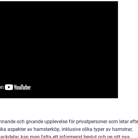
nande och givande upplevelse för privatpersoner som letar efte
lika aspekter av hamsterköp, inklusive olika typer av hamstrar,
nackdelar, kan man fatta ett informerat beslut och ge sitt nya