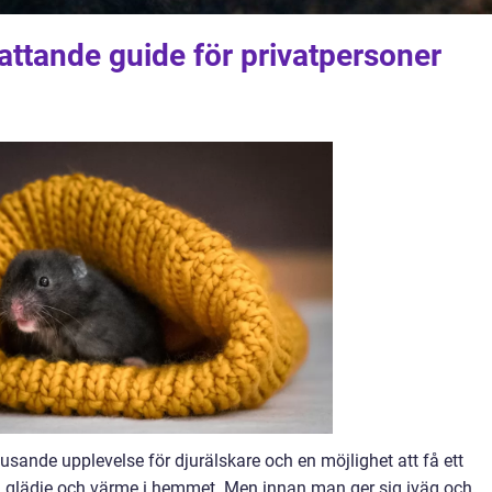
ttande guide för privatpersoner
usande upplevelse för djurälskare och en möjlighet att få ett
 glädje och värme i hemmet. Men innan man ger sig iväg och