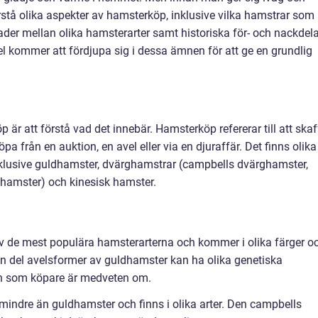
förstå olika aspekter av hamsterköp, inklusive vilka hamstrar som
lnader mellan olika hamsterarter samt historiska för- och nackdel
 kommer att fördjupa sig i dessa ämnen för att ge en grundlig
p är att förstå vad det innebär. Hamsterköp refererar till att ska
 från en auktion, en avel eller via en djuraffär. Det finns olika
inklusive guldhamster, dvärghamstrar (campbells dvärghamster,
ghamster) och kinesisk hamster.
v de mest populära hamsterarterna och kommer i olika färger o
t en del avelsformer av guldhamster kan ha olika genetiska
man som köpare är medveten om.
indre än guldhamster och finns i olika arter. Den campbells