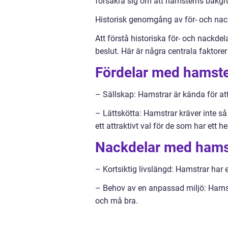
försäkra sig om att hamsterns bakgr
Historisk genomgång av för- och na
Att förstå historiska för- och nackdel
beslut. Här är några centrala faktorer
Fördelar med hamst
– Sällskap: Hamstrar är kända för att
– Lättskötta: Hamstrar kräver inte så
ett attraktivt val för de som har ett hek
Nackdelar med hams
– Kortsiktig livslängd: Hamstrar har 
– Behov av en anpassad miljö: Hamst
och må bra.