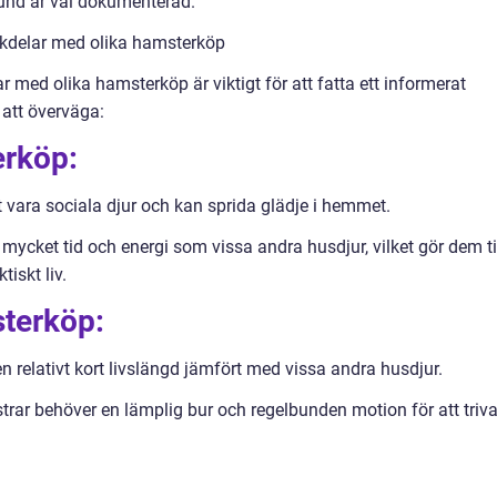
und är väl dokumenterad.
ckdelar med olika hamsterköp
ar med olika hamsterköp är viktigt för att fatta ett informerat
 att överväga:
erköp:
 vara sociala djur och kan sprida glädje i hemmet.
 mycket tid och energi som vissa andra husdjur, vilket gör dem ti
tiskt liv.
terköp:
en relativt kort livslängd jämfört med vissa andra husdjur.
rar behöver en lämplig bur och regelbunden motion för att triv