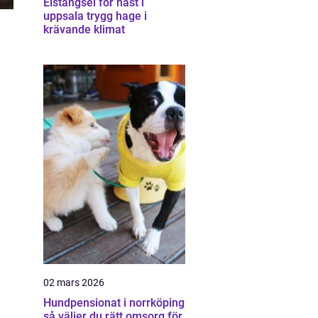
Elstängsel för häst i
uppsala trygg hage i
krävande klimat
02 mars 2026
Hundpensionat i norrköping
så väljer du rätt omsorg för