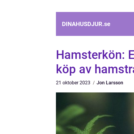
DINAHUSDJUR.
se
Hamsterkön: E
köp av hamstr
21 oktober 2023
Jon Larsson