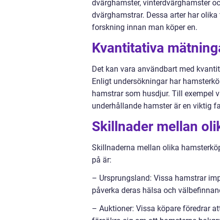
dvärghamster, vinterdvärghamster oc
dvärghamstrar. Dessa arter har olika
forskning innan man köper en.
Kvantitativa mätnin
Det kan vara användbart med kvantita
Enligt undersökningar har hamsterköp
hamstrar som husdjur. Till exempel v
underhållande hamster är en viktig fa
Skillnader mellan ol
Skillnaderna mellan olika hamsterköp
på är:
– Ursprungsland: Vissa hamstrar impo
påverka deras hälsa och välbefinnan
– Auktioner: Vissa köpare föredrar at