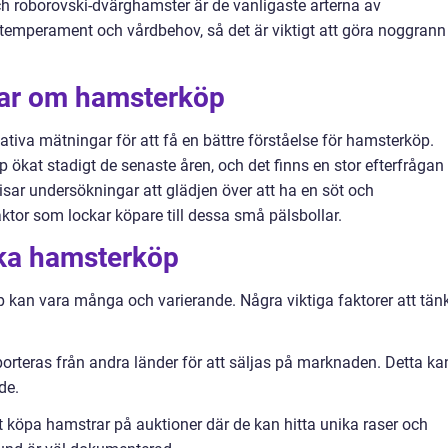
h roborovski-dvärghamster är de vanligaste arterna av
 temperament och vårdbehov, så det är viktigt att göra noggrann
gar om hamsterköp
tiva mätningar för att få en bättre förståelse för hamsterköp.
 ökat stadigt de senaste åren, och det finns en stor efterfrågan
isar undersökningar att glädjen över att ha en söt och
ktor som lockar köpare till dessa små pälsbollar.
ika hamsterköp
 kan vara många och varierande. Några viktiga faktorer att tän
rteras från andra länder för att säljas på marknaden. Detta ka
de.
t köpa hamstrar på auktioner där de kan hitta unika raser och