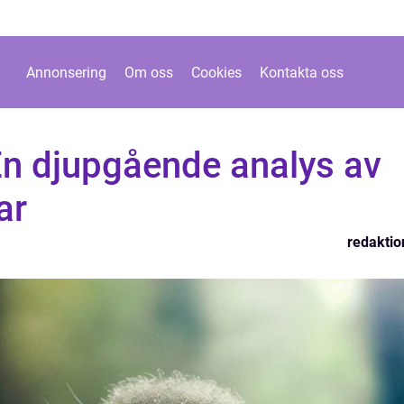
Annonsering
Om oss
Cookies
Kontakta oss
n djupgående analys av
ar
redaktio