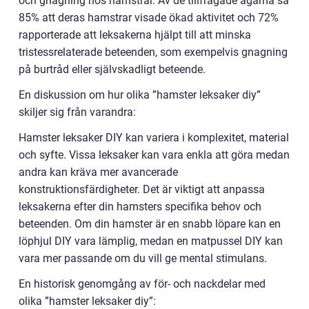
och gnagning hos hamstrar. Av de tillfrågade ägarna sa
85% att deras hamstrar visade ökad aktivitet och 72%
rapporterade att leksakerna hjälpt till att minska
tristessrelaterade beteenden, som exempelvis gnagning
på burtråd eller självskadligt beteende.
En diskussion om hur olika ”hamster leksaker diy”
skiljer sig från varandra:
Hamster leksaker DIY kan variera i komplexitet, material
och syfte. Vissa leksaker kan vara enkla att göra medan
andra kan kräva mer avancerade
konstruktionsfärdigheter. Det är viktigt att anpassa
leksakerna efter din hamsters specifika behov och
beteenden. Om din hamster är en snabb löpare kan en
löphjul DIY vara lämplig, medan en matpussel DIY kan
vara mer passande om du vill ge mental stimulans.
En historisk genomgång av för- och nackdelar med
olika ”hamster leksaker diy”: