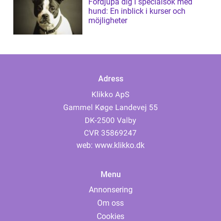
Fördjupa dig i specialsök med
hund: En inblick i kurser och
möjligheter
Adress
web:
www.klikko.dk
Menu
Annonsering
Om oss
Cookies