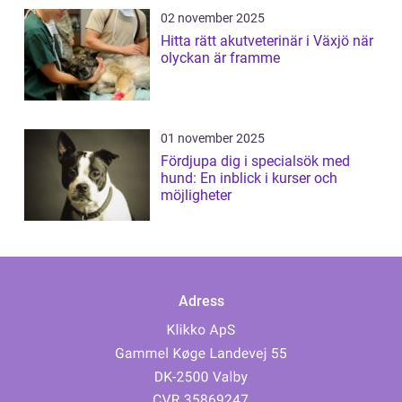
02 november 2025
Hitta rätt akutveterinär i Växjö när
olyckan är framme
01 november 2025
Fördjupa dig i specialsök med
hund: En inblick i kurser och
möjligheter
Adress