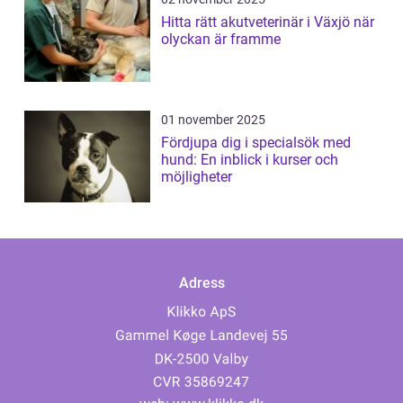
Hitta rätt akutveterinär i Växjö när
olyckan är framme
01 november 2025
Fördjupa dig i specialsök med
hund: En inblick i kurser och
möjligheter
Adress