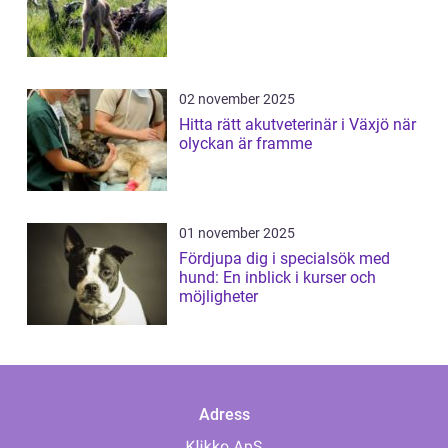
02 november 2025
Hitta rätt akutveterinär i Växjö när
olyckan är framme
01 november 2025
Fördjupa dig i specialsök med
hund: En inblick i kurser och
möjligheter
Adress