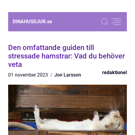
DINAHUSDJUR.
se
Den omfattande guiden till
stressade hamstrar: Vad du behöver
veta
redaktionel
01 november 2023
Jon Larsson