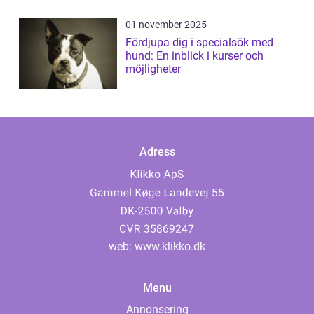
01 november 2025
Fördjupa dig i specialsök med
hund: En inblick i kurser och
möjligheter
Adress
web:
www.klikko.dk
Menu
Annonsering