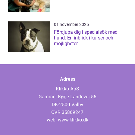
01 november 2025
Fördjupa dig i specialsök med
hund: En inblick i kurser och
möjligheter
Adress
web:
www.klikko.dk