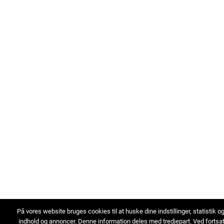
På vores website bruges cookies til at huske dine indstillinger, statistik o
indhold og annoncer. Denne information deles med tredjepart. Ved fortsa