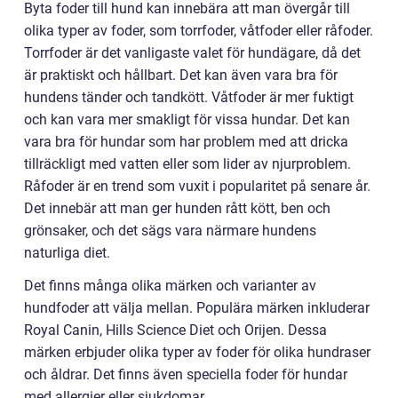
Byta foder till hund kan innebära att man övergår till
olika typer av foder, som torrfoder, våtfoder eller råfoder.
Torrfoder är det vanligaste valet för hundägare, då det
är praktiskt och hållbart. Det kan även vara bra för
hundens tänder och tandkött. Våtfoder är mer fuktigt
och kan vara mer smakligt för vissa hundar. Det kan
vara bra för hundar som har problem med att dricka
tillräckligt med vatten eller som lider av njurproblem.
Råfoder är en trend som vuxit i popularitet på senare år.
Det innebär att man ger hunden rått kött, ben och
grönsaker, och det sägs vara närmare hundens
naturliga diet.
Det finns många olika märken och varianter av
hundfoder att välja mellan. Populära märken inkluderar
Royal Canin, Hills Science Diet och Orijen. Dessa
märken erbjuder olika typer av foder för olika hundraser
och åldrar. Det finns även speciella foder för hundar
med allergier eller sjukdomar.