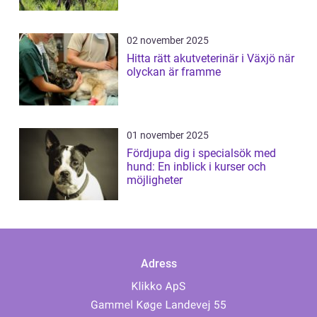
02 november 2025
Hitta rätt akutveterinär i Växjö när
olyckan är framme
01 november 2025
Fördjupa dig i specialsök med
hund: En inblick i kurser och
möjligheter
Adress