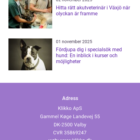
Hitta rätt akutveterinär i Växjö när
olyckan är framme
01 november 2025
Fördjupa dig i specialsök med
hund: En inblick i kurser och
möjligheter
Adress