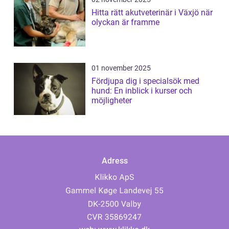
Hitta rätt akutveterinär i Växjö när
olyckan är framme
01 november 2025
Fördjupa dig i specialsök med
hund: En inblick i kurser och
möjligheter
Adress