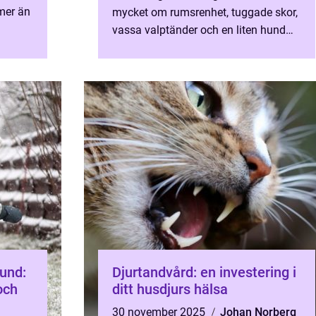
 mer än
mycket om rumsrenhet, tuggade skor,
vassa valptänder och en liten hund
...
som helst ska följa med ö...
und:
Djurtandvård: en investering i
och
ditt husdjurs hälsa
30 november 2025
Johan Norberg