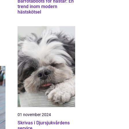
Barfotaboots för hästar: En
trend inom modern
hästskötsel
01 november 2024
Skrivas i Djursjukvårdens
service