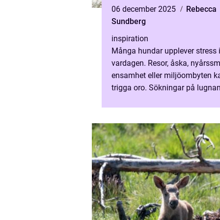
06 december 2025
Rebecca
Sundberg
inspiration
Många hundar upplever stress 
vardagen. Resor, åska, nyårssmä
ensamhet eller miljöombyten k
trigga oro. Sökningar på lugna
halsband för hund &oum...