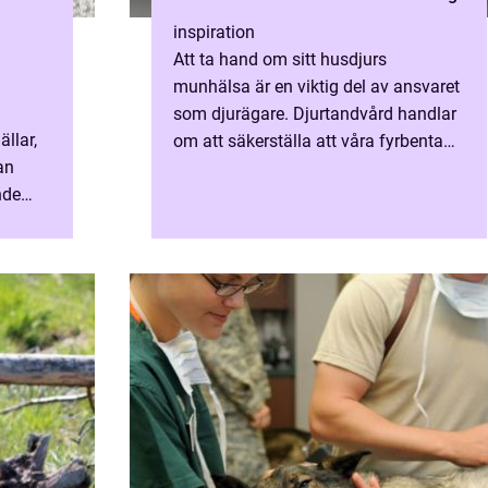
inspiration
Att ta hand om sitt husdjurs
munhälsa är en viktig del av ansvaret
i
som djurägare. Djurtandvård handlar
llar,
om att säkerställa att våra fyrbenta
an
vänner får d...
nde