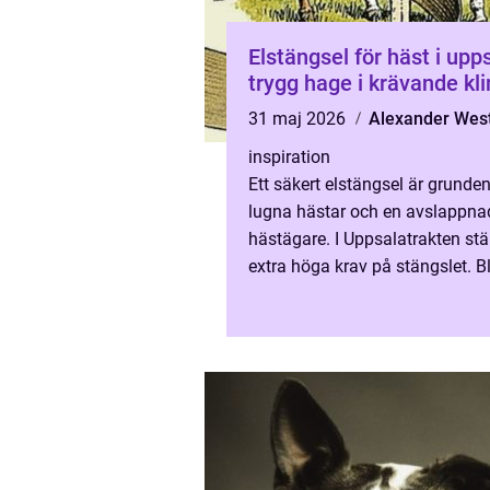
Elstängsel för häst i upp
trygg hage i krävande kl
31 maj 2026
Alexander We
inspiration
Ett säkert elstängsel är grunden
lugna hästar och en avslappna
hästägare. I Uppsalatrakten stä
extra höga krav på stängslet. B
slätter, snörika vintrar, tjäle och
torr sommar gör ...