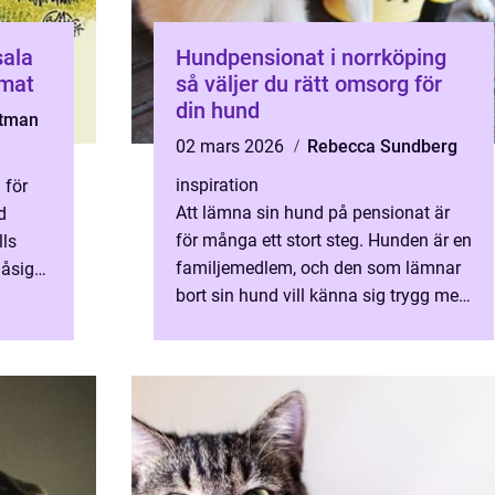
sala
Hundpensionat i norrköping
imat
så väljer du rätt omsorg för
din hund
stman
02 mars 2026
Rebecca Sundberg
inspiration
 för
Att lämna sin hund på pensionat är
d
för många ett stort steg. Hunden är en
lls
familjemedlem, och den som lämnar
låsiga
bort sin hund vill känna sig trygg med
 bitvis
att allt sköts med omtanke, kunskap
och struktur. Run...