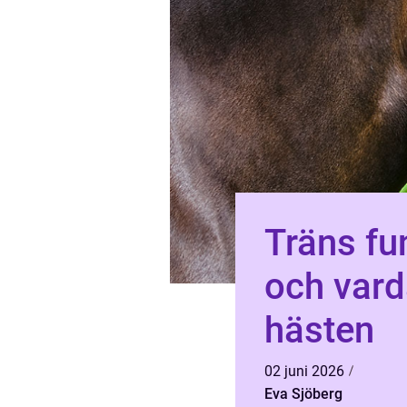
Träns funktion, passform
och vard
hästen
02 juni 2026
Eva Sjöberg