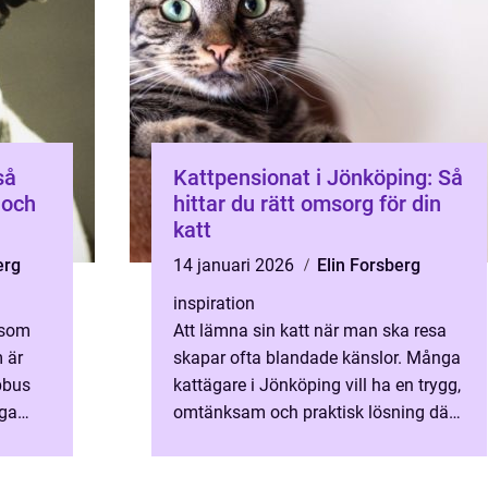
Kattpensionat i Jönköping: Så
g och
hittar du rätt omsorg för din
katt
erg
14 januari 2026
Elin Forsberg
inspiration
 som
Att lämna sin katt när man ska resa
 är
skapar ofta blandade känslor. Många
lpbus
kattägare i Jönköping vill ha en trygg,
nga
omtänksam och praktisk lösning där
ed
ka...
.