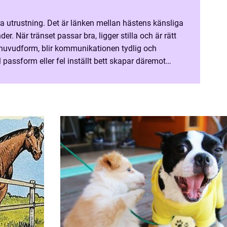
ra utrustning. Det är länken mellan hästens känsliga
r. När tränset passar bra, ligger stilla och är rätt
huvudform, blir kommunikationen tydlig och
 passform eller fel inställt bett skapar däremot
snabbt obehag, motstånd och i värsta fall skador. Den här arti...