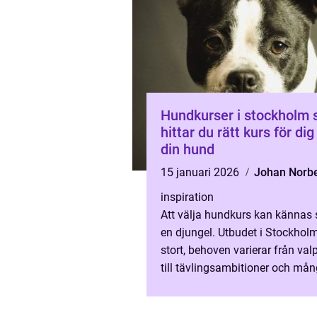
Hundkurser i stockholm så
hittar du rätt kurs för di
din hund
15 januari 2026
Johan Norb
inspiration
Att välja hundkurs kan kännas
en djungel. Utbudet i Stockholm
stort, behoven varierar från va
till tävlingsambitioner och må
hundägare brottas samtidigt m
ganska vardagliga problem: d..